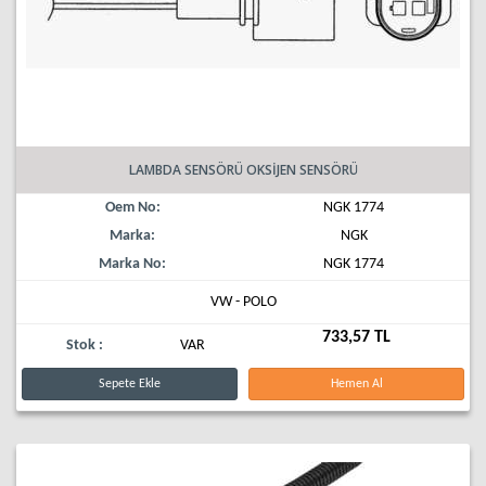
LAMBDA SENSÖRÜ OKSİJEN SENSÖRÜ
Oem No:
NGK 1774
Marka:
NGK
Marka No:
NGK 1774
VW - POLO
733,57 TL
Stok :
VAR
Sepete Ekle
Hemen Al