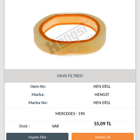
HAVA FİLTRESİ
Oem No:
HEN E81L
Marka:
HENGST
Marka No:
HEN E81L
MERCEDES - 190
55,09 TL
Stok :
VAR
Sepete Ekle
Hemen Al