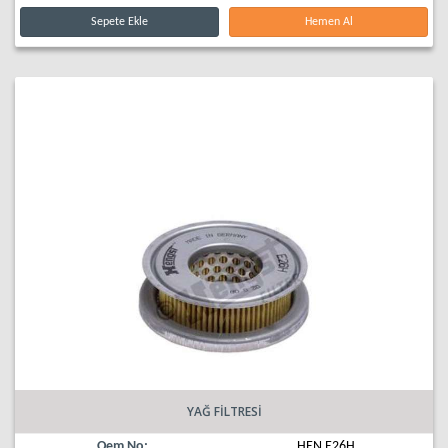
Sepete Ekle
Hemen Al
YAĞ FİLTRESİ
Oem No:
HEN E26H