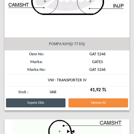
POMPA KAYIŞI 77 DİŞ
Oem No:
GAT 5246
Marka:
GATES
Marka No:
GAT 5246
VW - TRANSPORTER IV
41,92 TL
Stok :
VAR
Sepete Ekle
Hemen Al