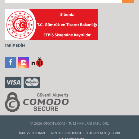
TAKİP EDİN
© 2026 OTOCITY.COM - TÜM HAKLARI SAKLIDIR.
İADE VE TESLIMAT
GIZLILIK POLITIKASI
KULLANIM KOŞULLARI