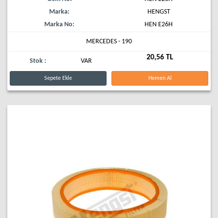
Marka:
HENGST
Marka No:
HEN E26H
MERCEDES - 190
20,56 TL
Stok :
VAR
Sepete Ekle
Hemen Al