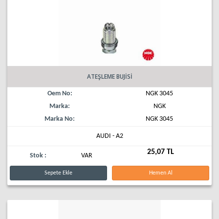
ATEŞLEME BUJİSİ
Oem No:
NGK 3045
Marka:
NGK
Marka No:
NGK 3045
AUDI - A2
25,07 TL
Stok :
VAR
Sepete Ekle
Hemen Al