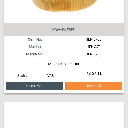
HAVA FİLTRESİ
Oem No:
HEN E73L
Marka:
HENGST
Marka No:
HEN E73L
MERCEDES - COUPE
73,57 TL
Stok :
VAR
Sepete Ekle
Hemen Al