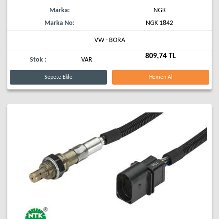
Marka:
NGK
Marka No:
NGK 1842
VW - BORA
809,74 TL
Stok :
VAR
Sepete Ekle
Hemen Al