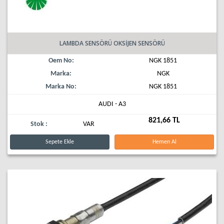
LAMBDA SENSÖRÜ OKSİJEN SENSÖRÜ
Oem No:
NGK 1851
Marka:
NGK
Marka No:
NGK 1851
AUDI - A3
821,66 TL
Stok :
VAR
Sepete Ekle
Hemen Al