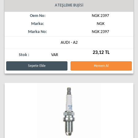
ATEŞLEME BUJİSİ
Oem No:
NGK 2397
Marka:
NGK
Marka No:
NGK 2397
AUDI - A2
23,12 TL
Stok :
VAR
Sepete Ekle
Hemen Al