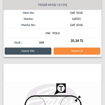
TRİGER KAYIŞI 121 DİŞ
Oem No:
GAT 5016
Marka:
GATES
Marka No:
GAT 5016
VW - POLO
35,34 TL
Stok :
VAR
Sepete Ekle
Hemen Al