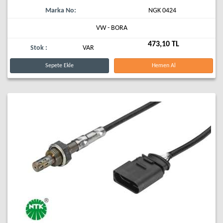
Marka No:
NGK 0424
VW - BORA
473,10 TL
Stok :
VAR
Sepete Ekle
Hemen Al