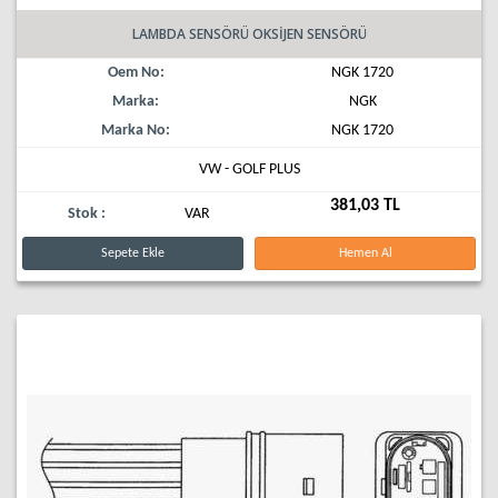
LAMBDA SENSÖRÜ OKSİJEN SENSÖRÜ
Oem No:
NGK 1720
Marka:
NGK
Marka No:
NGK 1720
VW - GOLF PLUS
381,03 TL
Stok :
VAR
Sepete Ekle
Hemen Al