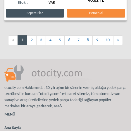
40,62 TL
Stok :
VAR
Sepete Ekle
Hemen Al
«
1
2
3
4
5
6
7
8
9
10
»
otocity.com Hakkımızda, 30 yılı aşkın bir sürenin vermiş olduğu yedek parça
tecrübesi ile kurulan "otocity.com" e-ticaret sitemiz, tüm otomotiv yan
sanayi ve araç üreticilerine yedek parça tedariği sağlayan popüler
markaları bir araya getirerek, ara&...
MENÜ
Ana Sayfa