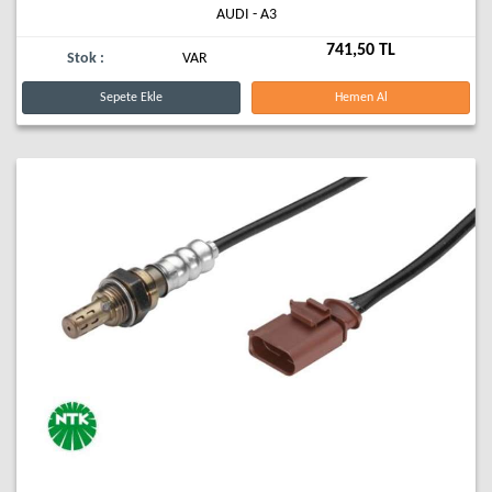
AUDI - A3
741,50 TL
Stok :
VAR
Sepete Ekle
Hemen Al