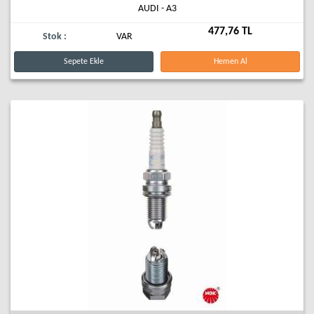
AUDI - A3
477,76 TL
Stok :
VAR
Sepete Ekle
Hemen Al