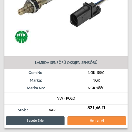
LAMBDA SENSÖRÜ OKSİJEN SENSÖRÜ
Oem No:
NGK 1880
Marka:
NGK
Marka No:
NGK 1880
VW - POLO
821,66 TL
Stok :
VAR
Sepete Ekle
Hemen Al